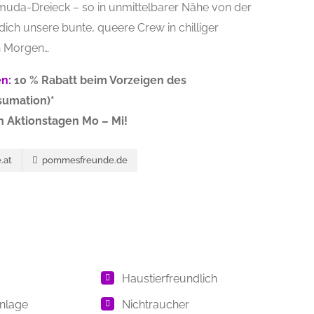
da-Dreieck – so in unmittelbarer Nähe von der
ch unsere bunte, queere Crew in chilliger
n Morgen…
n:
10 % Rabatt beim Vorzeigen des
sumation)*
 Aktionstagen Mo – Mi!
.at
pommesfreunde.de
Haustierfreundlich
nlage
Nichtraucher