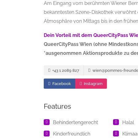
Am Eingang vom berühmten Wiener Bermu
bekanntesten Szene-Diskothek verwöhnt di
Atmosphäre von Mittags bis in den frühe
Dein Vorteil mit dem QueerCityPass Wie
QueerCityPass Wien (ohne Mindestkon
*ausgenommen Aktionsprodukte zu den
+43 1 2089 827
wien@pommes-freunde
Facebook
Instagram
Features
Behindertengerecht
Halal
Kinderfreundlich
Klimaa