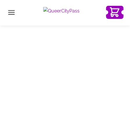
Queer
City