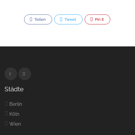
Teilen
Tweet
Pin It
Städte
Berlin
Köln
Wien