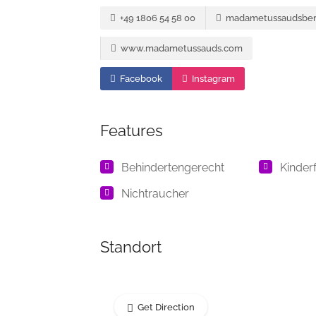
+49 1806 54 58 00
madametussaudsberl
www.madametussauds.com
Facebook
Instagram
Features
Behindertengerecht
Kinder
Nichtraucher
Standort
Get Direction