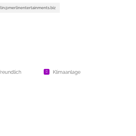
in@merlinentertainments.biz
freundlich
Klimaanlage