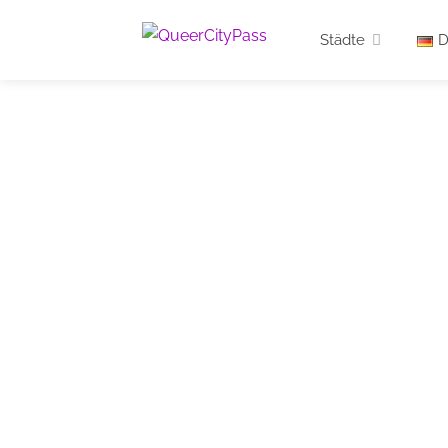
Städte
D