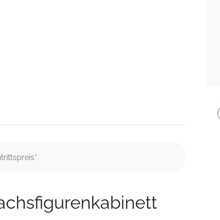
rittspreis*
chsfigurenkabinett