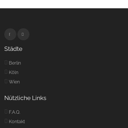
Städte
Berlin
Köln
Wien
Nützliche Links
F.A.Q.
Kontakt