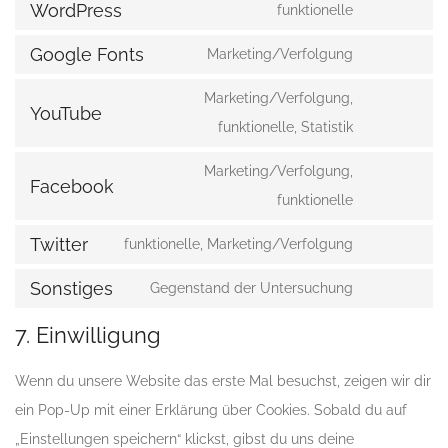
to
WordPress
funktionelle
wistia
Consent
service
to
Google Fonts
Marketing/Verfolgung
polylang
Consent
service
to
Marketing/Verfolgung,
wordpress
YouTube
service
Consent
funktionelle, Statistik
google-
to
fonts
Marketing/Verfolgung,
service
Facebook
Consent
funktionelle
youtube
to
Twitter
funktionelle, Marketing/Verfolgung
service
Consent
facebook
to
Sonstiges
Gegenstand der Untersuchung
Consent
service
to
7. Einwilligung
twitter
service
sonstiges
Wenn du unsere Website das erste Mal besuchst, zeigen wir dir
ein Pop-Up mit einer Erklärung über Cookies. Sobald du auf
„Einstellungen speichern“ klickst, gibst du uns deine